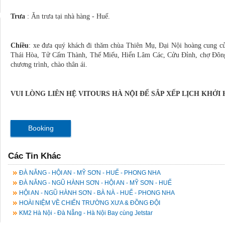
Trưa
: Ăn trưa tại nhà hàng - Huế.
Chiều
: xe đưa quý khách đi thăm chùa Thiên Mụ, Đại Nội hoàng cung c
Thái Hòa, Tử Cấm Thành, Thế Miếu, Hiển Lâm Các, Cửu Đỉnh, chợ Đông B
chương trình, chào thân ái.
VUI LÒNG LIÊN HỆ VITOURS HÀ NỘI ĐỂ SẮP XẾP LỊCH KHỞI H
Booking
Các Tin Khác
ĐÀ NẴNG - HỘI AN - MỸ SƠN - HUẾ - PHONG NHA
ĐÀ NẴNG - NGŨ HÀNH SƠN - HỘI AN - MỸ SƠN - HUẾ
HỘI AN - NGŨ HÀNH SƠN - BÀ NÀ - HUẾ - PHONG NHA
HOÀI NIỆM VỀ CHIẾN TRƯỜNG XƯA & ĐỒNG ĐỘI
KM2 Hà Nội - Đà Nẵng - Hà Nội Bay cùng Jetstar