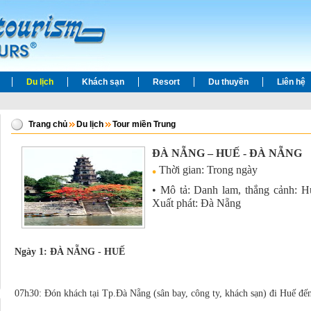
Du lịch
Khách sạn
Resort
Du thuyền
Liên hệ
Trang chủ
Du lịch
Tour miền Trung
ĐÀ NẴNG – HUẾ - ĐÀ NẴNG
Thời gian: Trong ngày
• Mô tả: Danh lam, thắng cảnh: Hu
Xuất phát: Đà Nẵng
Ngày 1: ĐÀ NẴNG - HUẾ
07h30: Đón khách tại Tp.Đà Nẵng (sân bay, công ty, khách sạn) đi Huế đ